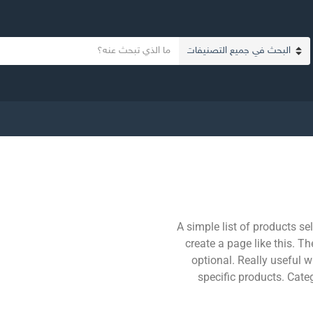
نص البحث
اسم التصنيف
A simple list of products se
create a page like this. Th
optional. Really useful w
specific products. Cate