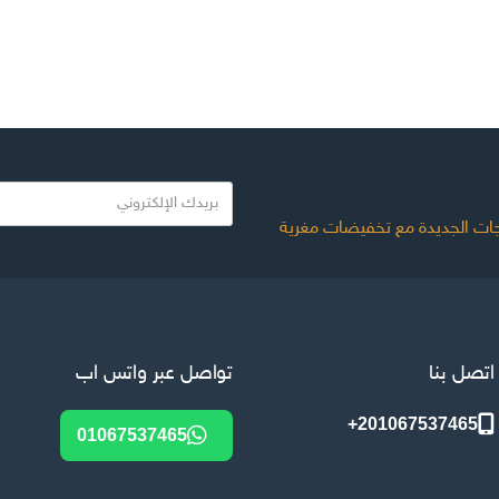
بريدك الالكتروني
ات الجديدة مع تخفيضات مغرية
اتصل بنا
تواصل عبر واتس اب
201067537465+
01067537465